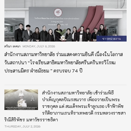
ข่าวหน่วยงาน
สวีณา เทศนา
MONDAY, JULY 6, 2026
สำนักงานสภามหาวิทยาลัย ร่วมแสดงความยินดี เนื่องในโอกาส
วันสถาปนา “โรงเรียนสาธิตมหาวิทยาลัยศรีนครินทรวิโรฒ
ประสานมิตร ฝ่ายมัธยม ” ครบรอบ 74 ปี
สำนักงานสภามหาวิทยาลัย เข้าร่วมพิธี
บำเพ็ญกุศลปัณรสมวาร เพื่อถวายเป็นพระ
ราชกุศล แด่ สมเด็จพระเจ้าลูกเธอ เจ้าฟ้าพัช
รกิติยาภานเรนทิราเทพยวดี กรมหลวงราชสา
ริณีสิริพัชร มหาวัชรราชธิดา
THURSDAY, JULY 2, 2026